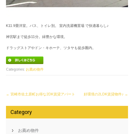
K11.9畳洋室。バス、トイレ別。 室内洗濯機置場 で快適暮らし♪
神宮駅まで徒歩11分。緑豊かな環境。
ドラッグストアやドン・キホーテ、ツタヤも徒歩圏内。
Categories:
お薦め物件
Post
←
宮崎市佐土原町お得な2DK賃貸アパート
好環境の2LDK賃貸物件♪
→
navigation
Category
お薦め物件