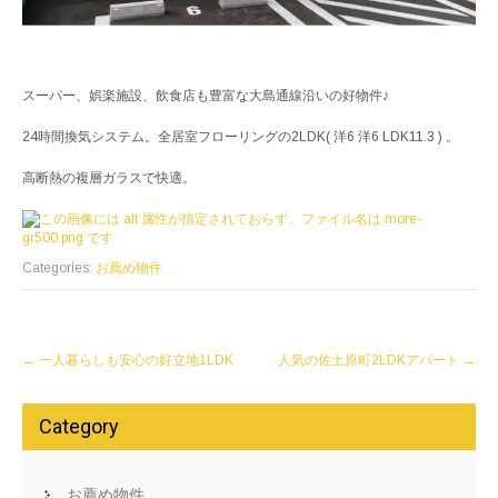
スーパー、娯楽施設、飲食店も豊富な大島通線沿いの好物件♪
24時間換気システム。全居室フローリングの2LDK( 洋6 洋6 LDK11.3 ) 。
高断熱の複層ガラスで快適。
Categories:
お薦め物件
Post
←
一人暮らしも安心の好立地1LDK
人気の佐土原町2LDKアパート
→
navigation
Category
お薦め物件