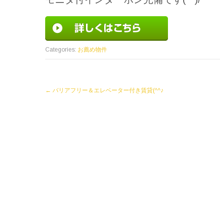
Categories:
お薦め物件
Post
←
バリアフリー＆エレベーター付き賃貸(^^♪
navigation