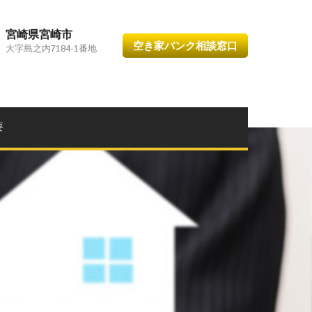
宮崎県宮崎市
空き家バンク相談窓口
大字島之内7184-1番地
要