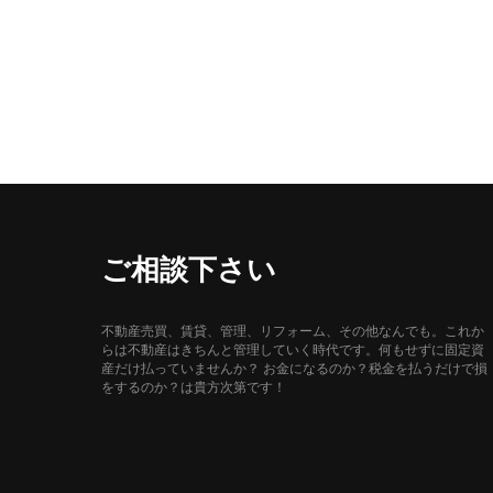
ご相談下さい
不動産売買、賃貸、管理、リフォーム、その他なんでも。これか
らは不動産はきちんと管理していく時代です。何もせずに固定資
産だけ払っていませんか？ お金になるのか？税金を払うだけで損
をするのか？は貴方次第です！